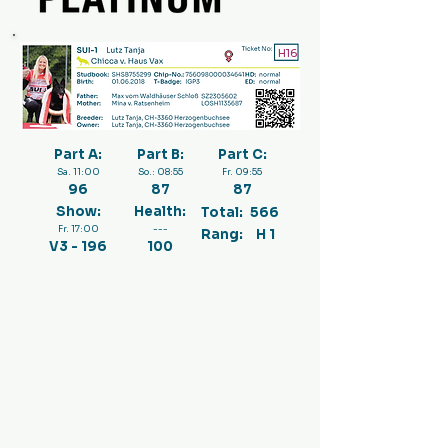
H16
Part A:
Part B:
Part C:
Sa. 11:00
So.: 08:55
Fr. 09:55
96
87
87
Show:
Health:
Total:
566
Fr. 17:00
---
Rang:
H 1
V3 - 196
100