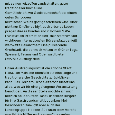
mit seinen reizvollen Landschaften, guter
traditioneller Küche und
Gemütlichkeit, wo Gastfreundschaft bei einem
guten Schoppen
heimischen Weins großgeschrieben wird. Aber
nicht nur ländliches Idyll, auch urbanes Leben
prägen dieses Bundesland in hohem Maße.
Frankfurt als internationales Finanzzentrum und
wichtigem internationalen Börsenplatz genießt
weltweite Bekanntheit. Eine pulsierende
Großstadt, die dennoch mitten im Grünen liegt.
Spessart, Taunus und Odenwald bieten
reizvolle Ausflugsziele.
Unser Austragungsort ist die schöne Stadt
Hanau am Main, die ebenfalls auf eine lange und
traditionsreiche Geschichte zurückblicken
kann. Das Herbert-Dröse-Stadion bietet uns
alles, was wir für eine gelungene Veranstaltung
benötigen. An dieser Stelle möchte ich mich
herzlich bei der Stadt Hanau und ihren Bürgern
für ihre Gastfreundschaft bedanken. Mein
besonderer Dank gilt aber auch der
Landesgruppe Hessen-Süd unter dem Vorsitz
von Patrick Müller und „seinem“ gesamten